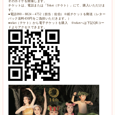
オのホイケを開催します。
チケットは、電話または「Teket（テケト）」にて、購入いただけま
す。
●電話090－8824－4752（担当：佐伯）※紙チケットを郵送（レター
パック送料430円をご負担いただきます。）
●teket（テケト）から電子チケットを購入 ※teketへは下記QRコー
ドよりアクセスできます。