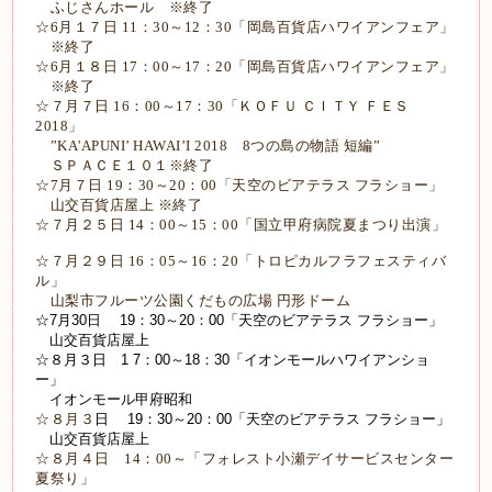
ふじさんホール ※終了
☆6月１７日 11：30～12：30「岡島百貨店ハワイアンフェア」
※終了
☆6月１８日 17：00～17：20「岡島百貨店ハワイアンフェア」
※終了
☆７月７日 16：00～17：30「ＫＯＦＵ ＣＩＴＹ ＦＥＳ
2018」
”KA'APUNI’ HAWAI’I 2018 8つの島の物語 短編”
ＳＰＡＣＥ１０１※終了
☆7月７日 19：30～20：00「天空のビアテラス フラショー」
山交百貨店屋上 ※終了
☆７月２５日 14：00～15：00「国立甲府病院夏まつり出演」
☆７月２９日 16：05～16：20「トロピカルフラフェスティバ
ル」
山梨市フルーツ公園くだもの広場 円形ドーム
☆7月30日 19：30～20：00「天空のビアテラス フラショー」
山交百貨店屋上
☆８月３日 1 7：00～18：30「イオンモールハワイアンショ
ー」
イオンモール甲府昭和
☆８月３
日 19：30～20：00「天空のビアテラス フラショー」
山交百貨店屋上
☆８月４日 14：00～「フォレスト小瀬デイサービスセンター
夏祭り」