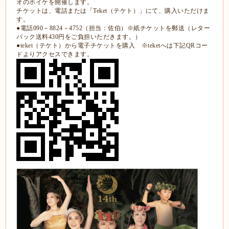
オのホイケを開催します。
チケットは、電話または「Teket（テケト）」にて、購入いただけま
す。
●電話090－8824－4752（担当：佐伯）※紙チケットを郵送（レター
パック送料430円をご負担いただきます。）
●teket（テケト）から電子チケットを購入 ※teketへは下記QRコー
ドよりアクセスできます。