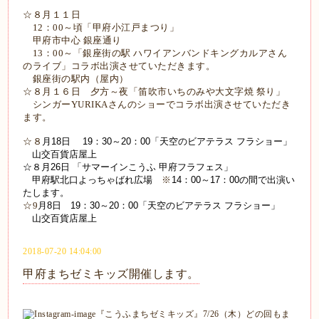
☆８月１１日
12：00～頃「甲府小江戸まつり」
甲府市中心 銀座通り
13：00～「銀座街の駅 ハワイアンバンドキングカルアさん
のライブ」コラボ出演させていただきます。
銀座街の駅内（屋内）
☆８月１６日 夕方～夜「笛吹市いちのみや大文字焼 祭り」
シンガーYURIKAさんのショーでコラボ出演させていただき
ます。
☆８
月18日 19：30～20：00「天空のビアテラス フラショー」
山交百貨店屋上
☆８月26日 「サマーインこうふ 甲府フラフェス」
甲府駅北口よっちゃばれ広場
※
14：00～17：00の間で出演い
たします。
☆9
月8日 19：30～20：00「天空のビアテラス フラショー」
山交百貨店屋上
2018-07-20 14:04:00
甲府まちゼミキッズ開催します。
『こうふまちゼミキッズ』7/26（木）どの回もま