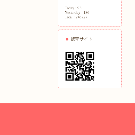
Today :
93
Yesterday :
186
Total :
246727
携帯サイト