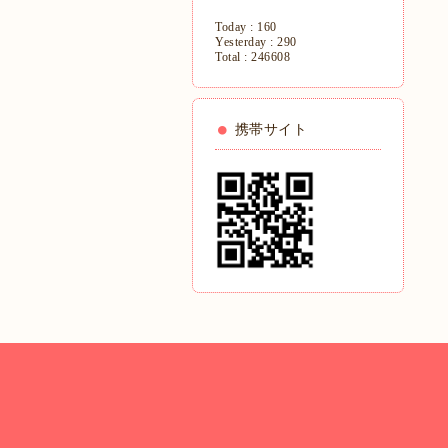
Today :
160
Yesterday :
290
Total :
246608
携帯サイト