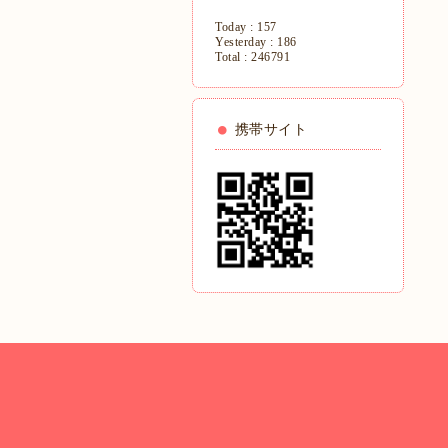
Today :
157
Yesterday :
186
Total :
246791
携帯サイト