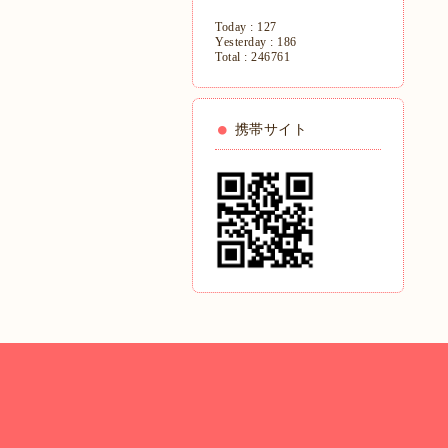
Today :
127
Yesterday :
186
Total :
246761
携帯サイト