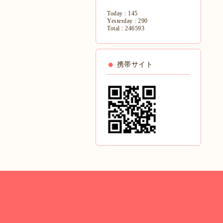
Today :
145
Yesterday :
290
Total :
246593
携帯サイト